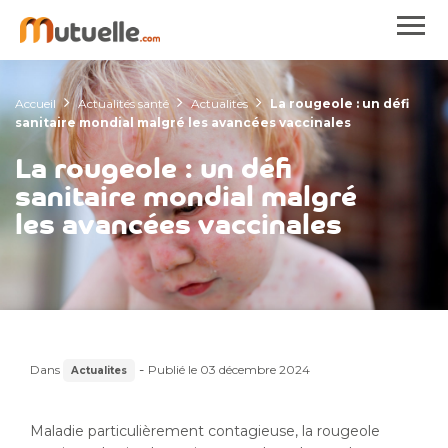
Accueil
Actualités santé
Actualites
La rougeole : un défi
sanitaire mondial malgré les avancées vaccinales
La rougeole : un défi
sanitaire mondial malgré
les avancées vaccinales
-
Dans
Publié le
03 décembre 2024
Actualites
Maladie particulièrement contagieuse, la rougeole