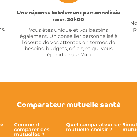
Une réponse totalement personnalisée
sous 24h00
No
s.
p
Vous êtes unique et vos besoins
également. Un conseiller personnalisé à
l’écoute de vos attentes en termes de
besoins, budgets, délais, et qui vous
répondra sous 24h.
Comparateur mutuelle santé
té
Comment
Quel comparateur de
Simul
comparer des
mutuelle choisir ?
mutue
mutuelles ?