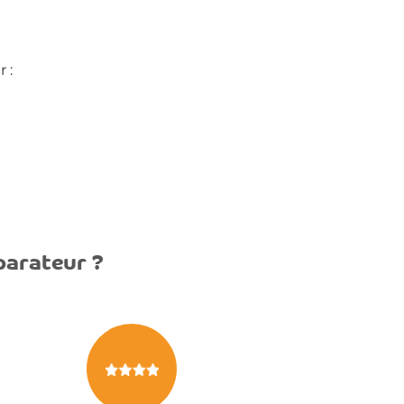
 :
parateur ?