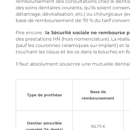
remboursement des consultations chez le dentis
des soins dentaires courants, qu’ils soient conser
détartrage, dévitalisation, etc.) ou chirurgicaux 
base de remboursement de 70 % du tarif convent
Pire encore :
la Sécurité sociale ne rembourse p
des prestations HN (hors nomenclature). La réalisa
(sauf les couronnes céramiques sur implant) et la
touchant les tissus et les os dans la bouche) en fo
Il faut absolument souscrire une mutuelle dentaire
Base de
Type de prothèse
remboursement
Dentier amovible
182,75 €
complet (14 dents)