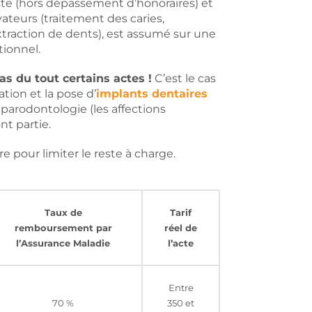
te (hors dépassement d’honoraires) et
vateurs (traitement des caries,
(extraction de dents), est assumé sur une
ionnel.
as du tout certains actes !
C’est le cas
tion et la pose d’
implants dentaires
 parodontologie (les affections
nt partie.
 pour limiter le reste à charge.
Taux de
Tarif
remboursement par
réel de
l’Assurance Maladie
l’acte
Entre
70 %
350 et