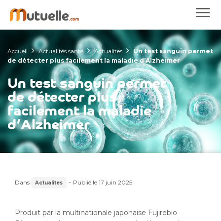
Accueil
Actualités santé
Actualites
Un test sanguin permet
de détecter plus facilement la maladie d’Alzheimer
Un test sanguin permet
de détecter plus
facilement la maladie
d’Alzheimer
-
Dans
Publié le
17 juin 2025
Actualites
Produit par la multinationale japonaise Fujirebio