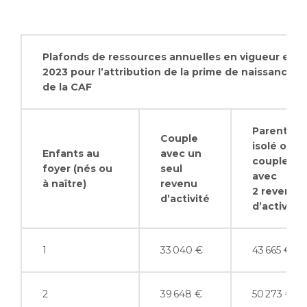
Plafonds de ressources annuelles
en vigueur en
2023 pour l’attribution de la prime de naissance
de la CAF
Parent
Couple
isolé ou
Enfants au
avec un
couple
foyer (nés ou
seul
avec
à naître)
revenu
2 revenus
d’activité
d’activité
1
33 040 €
43 665 €
2
39 648 €
50 273 €