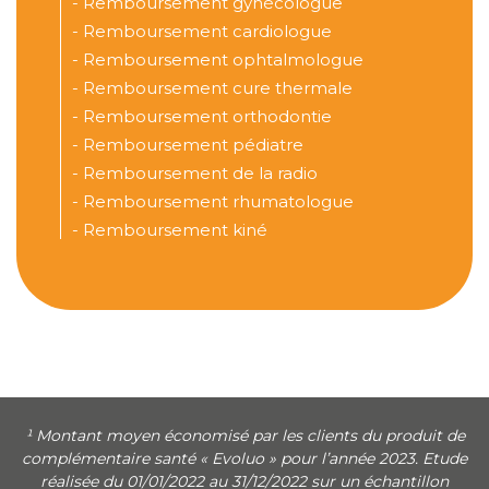
-
Remboursement gynécologue
-
Remboursement cardiologue
-
Remboursement ophtalmologue
-
Remboursement cure thermale
-
Remboursement orthodontie
-
Remboursement pédiatre
-
Remboursement de la radio
-
Remboursement rhumatologue
-
Remboursement kiné
¹ Montant moyen économisé par les clients du produit de
complémentaire santé « Evoluo » pour l’année 2023. Etude
réalisée du 01/01/2022 au 31/12/2022 sur un échantillon