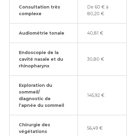
Consultation très
De 60 € à
complexe
80,20 €
Audiométrie tonale
40,81 €
Endoscopie de la
cavité nasale et du
30,80 €
rhinopharynx
Exploration du
sommeil/
145,92 €
diagnostic de
l’apnée du sommeil
Chirurgie des
56,49 €
végétations